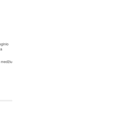
oginio
ra
u medžiu