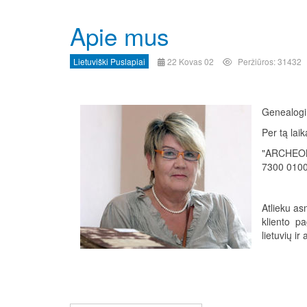
Apie mus
Lietuviški Puslapiai
22 Kovas 02
Peržiūros: 31432
Genealogin
Per tą lai
"ARCHEONA
7300 0100
Atlieku a
kliento pa
lietuvių ir