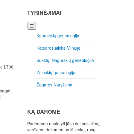
TYRINĖJIMAI
Kaunackių genealogija
Katedros aikštė Vilniuje
Šukštų, Nagurskių genealogija
ke LT08
Zaleskių genealogija
Žagarės Naryškinai
 pagal
į
KĄ DAROME
Padedame nustatyti jūsų šeimos kilmę,
verčiame dokumentus iš lenkų, rusų,