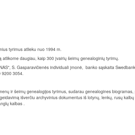
ius tyrimus atlieku nuo 1994 m.
ką atlikome daugiau, kaip 300 įvairių šeimų genealoginių tyrimų.
S", S. Gasparavičienės individuali įmonė, banko sąskaita Swedban
 9200 3054.
smenų ir šeimų genealogijos tyrimus, sudarau genealogines biogramas,
geidavimą išverčiu archyvinius dokumentus iš lotynų, lenkų, rusų kalbų 
 anglų kalbas .