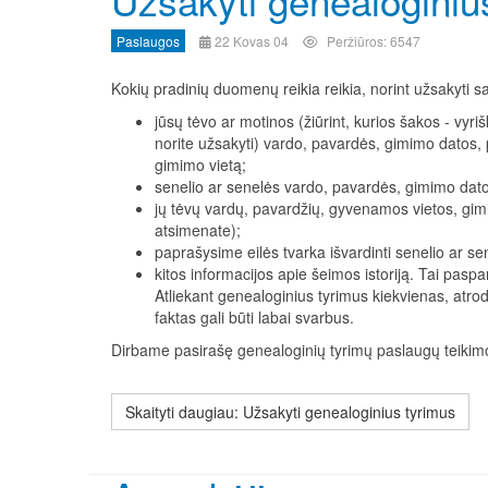
Paslaugos
22 Kovas 04
Peržiūros: 6547
Kokių pradinių duomenų reikia reikia, norint užsakyti 
jūsų tėvo ar motinos (žiūrint, kurios šakos - vyr
norite užsakyti) vardo, pavardės, gimimo datos, 
gimimo vietą;
senelio ar senelės vardo, pavardės, gimimo datos
jų tėvų vardų, pavardžių, gyvenamos vietos, gimi
atsimenate);
paprašysime eilės tvarka išvardinti senelio ar sen
kitos informacijos apie šeimos istoriją. Tai paspar
Atliekant genealoginius tyrimus kiekvienas, atro
faktas gali būti labai svarbus.
Dirbame pasirašę genealoginių tyrimų paslaugų teikimo
Skaityti daugiau: Užsakyti genealoginius tyrimus