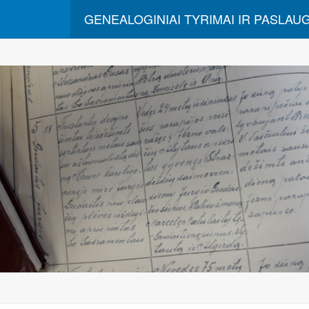
GENEALOGINIAI TYRIMAI IR PASLAU
Dirbu archyvuose, ieškau metrikų