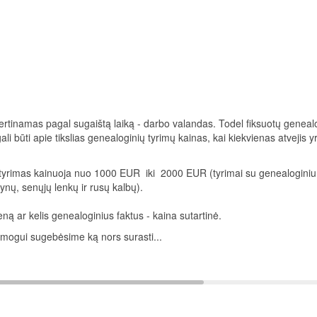
rtinamas pagal sugaištą laiką - darbo valandas. Todel fiksuotų geneal
i būti apie tikslias genealoginių tyrimų kainas, kai kiekvienas atvejis y
 tyrimas kainuoja nuo 1000 EUR iki 2000 EUR (tyrimai su genealogini
tynų, senųjų lenkų ir rusų kalbų).
ną ar kelis genealoginius faktus - kaina sutartinė.
žmogui sugebėsime ką nors surasti...