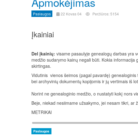
Apmokėjimas
Paslaugos
22 Kovas 04
Peržiūros: 5154
Įkainiai
Del įkainių:
visame pasaulyje genealogų darbas yra ve
medžio sudarymo kainų negali būti. Kokia informacija gal
skirtingas.
Vidutinis vienos šeimos (pagal pavardę) genealoginis
bei archyvinių dokumentų kopijomis ir jų vertimais iš lo
Norint ne genealoginio medžio, o nustatyti kokį nors vie
Beje, niekad nesiimame užsakymo, jei nesam tikri, ar 
METRIKAI
Paslaugos