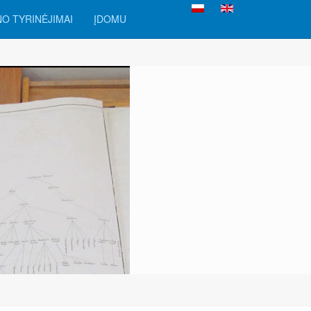
Pasirinkite savo kalbą
O TYRINĖJIMAI
ĮDOMU