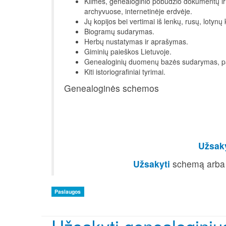
Kilmės, genealoginio pobūdžio dokumentų ir 
archyvuose, internetinėje erdvėje.
Jų kopijos bei vertimai iš lenkų, rusų, lotynų 
Biogramų sudarymas.
Herbų nustatymas ir aprašymas.
Giminių paieškos Lietuvoje.
Genealoginių duomenų bazės sudarymas, pag
Kiti istoriografiniai tyrimai.
Genealoginės schemos
Užsaky
Užsakyti
schemą arba
Paslaugos
Užsakyti genealoginiu