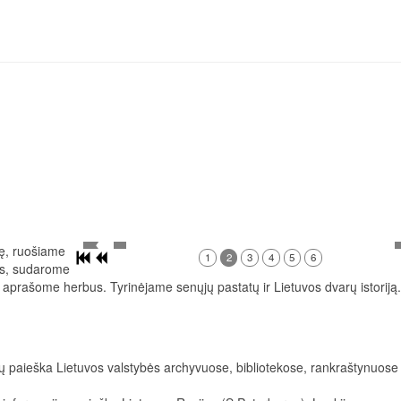
ę, ruošiame
1
2
3
4
5
6
as, sudarome
prašome herbus. Tyrinėjame senųjų pastatų ir Lietuvos dvarų istoriją.
paieška Lietuvos valstybės archyvuose, bibliotekose, rankraštynuose 