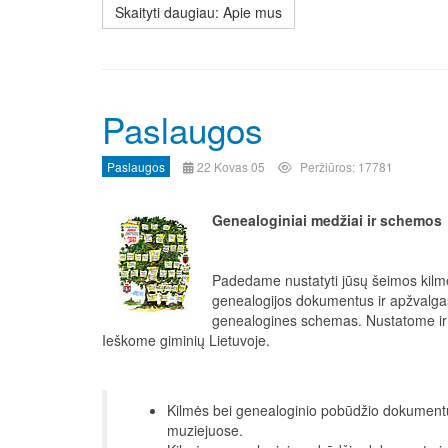
Skaityti daugiau: Apie mus
Paslaugos
Paslaugos
22 Kovas 05
Peržiūros: 17781
Genealoginiai medžiai ir schemos
Padedame nustatyti jūsų šeimos kilm
genealogijos dokumentus ir apžvalg
genealogines schemas. Nustatome ir a
Ieškome giminių Lietuvoje.
Kilmės bei genealoginio pobūdžio dokumentų 
muziejuose.