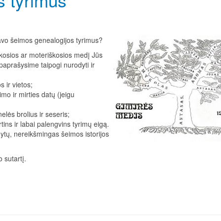
savo šeimos genealogijos tyrimus?
iškosios ar moteriškosios medį Jūs
paprašysime taipogi nurodyti ir
 ir vietos;
mo ir mirties datų (jeigu
elės brolius ir seseris;
tins ir labai palengvins tyrimų eigą.
dytų, nereikšmingas šeimos istorijos
 sutartį.