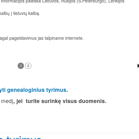
informacijos paieška Lietuvos, Rusijos (S.Peterburgo), Lenkijos
kalbų į lietuvių kalbą.
al pageidavimus jas talpiname internete.
1
2
ti genealoginius tyrimus
.
 medį
, jei turite surinkę visus duomenis.
s tyrimus