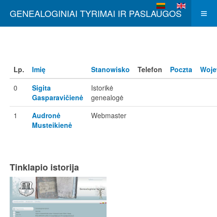
Wybierz swój język
GENEALOGINIAI TYRIMAI IR PASLAUGOS
Lp.
Imię
Stanowisko
Telefon
Poczta
Woje
0
Sigita
Istorikė
Gasparavičienė
genealogė
1
Audronė
Webmaster
Musteikienė
Tinklapio istorija