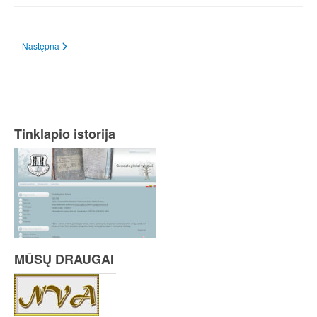
Następna strona: Platnosc uslug
Następna
Tinklapio istorija
MŪSŲ DRAUGAI