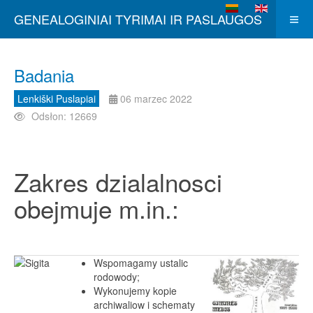
Wybierz swój język
GENEALOGINIAI TYRIMAI IR PASLAUGOS
Badania
Lenkiški Puslapiai
06 marzec 2022
Odsłon: 12669
Zakres dzialalnosci
obejmuje m.in.:
Wspomagamy ustalic
rodowody;
Wykonujemy kopie
archiwaliow i schematy