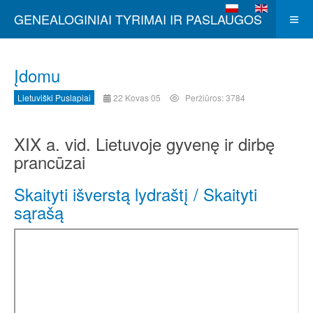
Pasirinkite savo kalb
GENEALOGINIAI TYRIMAI IR PASLAUGOS
Įdomu
Lietuviški Puslapiai
22 Kovas 05
Peržiūros: 3784
XIX a. vid. Lietuvoje gyvenę ir dirbę
prancūzai
Skaityti išverstą lydraštį
/ Skaityti
sąrašą