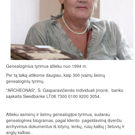
Genealoginius tyrimus atlieku nuo 1994 m.
Per tą laiką atlikome daugiau, kaip 300 įvairių šeimų
genealoginių tyrimų.
"ARCHEONAS", S. Gasparavičienės individuali įmonė, banko
sąskaita Swedbanke LT08 7300 0100 9200 3054.
Atlieku asmenų ir šeimų genealogijos tyrimus, sudarau
genealogines biogramas, pagal kliento pageidavimą išverčiu
archyvinius dokumentus iš lotynų, lenkų, rusų kalbų į lietuvių ir
anglų kalbas .