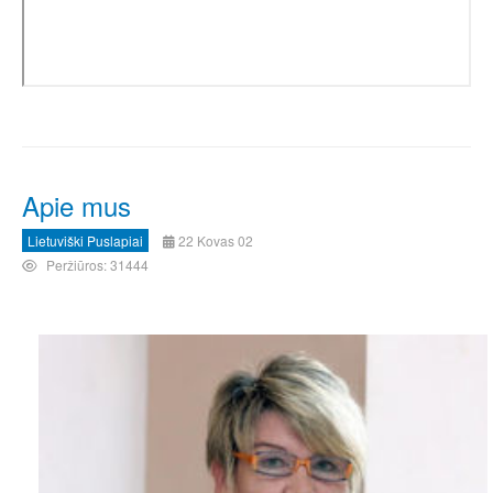
Apie mus
Lietuviški Puslapiai
22 Kovas 02
Peržiūros: 31444