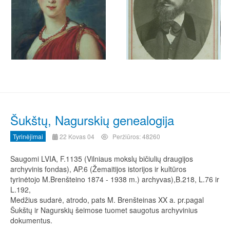
NATALIJA
KIRILOVNA
NARYŠKINA
Šukštų, Nagurskių genealogija
VARVARA
LADOMIRSKAJA
Tyrinėjimai
22 Kovas 04
Peržiūros: 48260
J.
STANEVIČIUS
Saugomi LVIA, F.1135 (Vilniaus mokslų bičiulių draugijos
archyvinis fondas), AP.6 (Žemaitijos istorijos ir kultūros
(PISARSKIJ)
tyrinėtojo M.Brenšteino 1874 - 1938 m.) archyvas),B.218, L.76 ir
L.192,
Medžius sudarė, atrodo, pats M. Brenšteinas XX a. pr.pagal
Šukštų ir Nagurskių šeimose tuomet saugotus archyvinius
dokumentus.