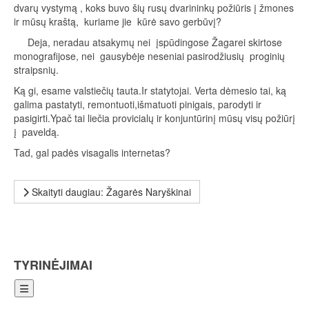
dvarų vystymą , koks buvo šių rusų dvarininkų požiūris į žmones
ir mūsų kraštą, kuriame jie kūrė savo gerbūvį?
Deja, neradau atsakymų nei įspūdingose Žagarei skirtose
monografijose, nei gausybėje neseniai pasirodžiusių proginių
straipsnių.
Ką gi, esame valstiečių tauta.Ir statytojai. Verta dėmesio tai, ką
galima pastatyti, remontuoti,išmatuoti pinigais, parodyti ir
pasigirti.Ypač tai liečia provicialų ir konjuntūrinį mūsų visų požiūrį
į paveldą.
Tad, gal padės visagalis internetas?
Skaityti daugiau: Žagarės Naryškinai
TYRINĖJIMAI