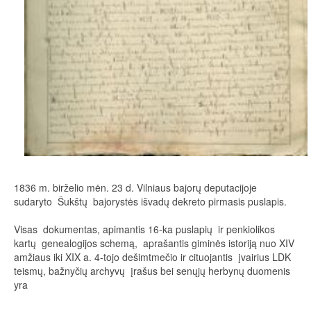
1836 m. birželio mėn. 23 d. Vilniaus bajorų deputacijoje
sudaryto Šukštų bajorystės išvadų dekreto pirmasis puslapis.
Visas dokumentas, apimantis 16-ka puslapių ir penkiolikos
kartų genealogijos schemą, aprašantis giminės istoriją nuo XIV
amžiaus iki XIX a. 4-tojo dešimtmečio ir cituojantis įvairius LDK
teismų, bažnyčių archyvų įrašus bei senųjų herbynų duomenis
yra