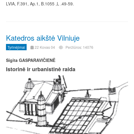
LVIA, F.391, Ap.1, B.1055 ,L .49-59.
Katedros aikštė Vilniuje
Tyrinėjimai
22 Kovas 04
Peržiūros: 14076
Sigita GASPARAVIČIENĖ
Istorinė ir urbanistinė raida