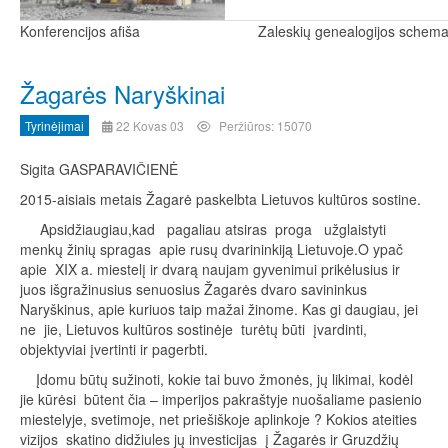
Konferencijos afiša
Zaleskių genealogijos schem
Žagarės Naryškinai
Tyrinėjimai
22 Kovas 03
Peržiūros: 15070
Sigita GASPARAVIČIENĖ
2015-aisiais metais Žagarė paskelbta Lietuvos kultūros sostine.
Apsidžiaugiau,kad pagaliau atsiras proga užglaistyti
menkų žinių spragas apie rusų dvarininkiją Lietuvoje.O ypač
apie XIX a. miestelį ir dvarą naujam gyvenimui prikėlusius ir
juos išgražinusius senuosius Žagarės dvaro savininkus
Naryškinus, apie kuriuos taip mažai žinome. Kas gi daugiau, jei
ne jie, Lietuvos kultūros sostinėje turėtų būti įvardinti,
objektyviai įvertinti ir pagerbti.
Įdomu būtų sužinoti, kokie tai buvo žmonės, jų likimai, kodėl
jie kūrėsi būtent čia – imperijos pakraštyje nuošaliame pasienio
miestelyje, svetimoje, net priešiškoje aplinkoje ? Kokios ateities
vizijos skatino didžiules jų investicijas į Žagarės ir Gruzdžių