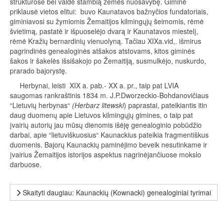
struktūrose bei valdė stambią žemės nuosavybę. Giminė
priklausė vietos elitui: buvo Kaunatavos bažnyčios fundatoriais,
giminiavosi su žymiomis Žemaitijos kilmingųjų šeimomis, rėmė
švietimą, pastatė ir išpuoselėjo dvarą ir Kaunatavos miestelį,
rėmė Kražių bernardinių vienuolyną. Tačiau XIXa.vid,. išmirus
pagrindinės genealoginės atšakos atstovams, kitos giminės
šakos ir šakelės išsišakojo po Žemaitiją, susmulkėjo, nuskurdo,
prarado bajorystę.
Herbynai, leisti XIX a. pab.- XX a. pr., taip pat LVIA
saugomas rankraštinis 1834 m. J.P.Dworzeckio-Bohdanovičiaus
“Lietuvių herbynas“
(Herbarz litewski
) paprastai, pateikiantis itin
daug duomenų apie Lietuvos kilmingųjų gimines, o taip pat
įvairių autorių jau mūsų dienomis išėję genealoginio pobūdžio
darbai, apie “lietuviškuosius“ Kaunackius pateikia fragmentiškus
duomenis. Bajorų Kaunackių paminėjimo beveik nesutinkame ir
įvairius Žemaitijos istorijos aspektus nagrinėjančiuose mokslo
darbuose.
Skaityti daugiau: Kaunackių (Kownacki) genealoginiai tyrimai