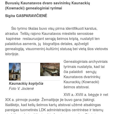
Buvusių Kaunatavos dvaro savininkų
Kaunackių
(Kownacki) genealoginiai tyrimai
Sigita GASPARAVIČIENĖ
Šio tyrimo tikslas buvo visų pirma identifikuoti karstus,
atrastus Telšių rajono Kaunatavos miestelio senosiose
kapinėse restauruojant senąją šeimos kriptą, nustatyti ten
palaidotus asmenis, jų biografijos detales, apžvelgti
genealogiją, visuomeninį-kultūrinį statusą bei vietą šios vietovės
istorijoje.
Genealoginiais-archyviniais
tyrimais nustatyta, kad tai
čia palaidoti senųjų
Kaunatavos dvarininkų
Kaunackių (Kownacki)
Kaunackių koplyčia
šeimos atstovai.
Foto V. Jocienė
XVII a.-XVIII a. bėgyje ir net
XIX a. pirmoje pusėje Žemaitijoje jie buvo gana įtakingi.
Išaiškėjo, kad kelių šeimos kartų atstovai užėmė atsakingas
pareigas tuometinės LDK administracijos centrinėse ir teismų