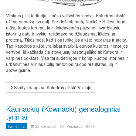
Vilniaus pilių teritorija - mūsų valstybės lopšys. Katedros aikštė
užima nemažą jos dalį. Per dešimtį metų ši aikštė iš tiesų tapo
mūsų tautos forumu, kur rinkdavomės pažymėti svarbiausių
istorinių datų ir įvykių, reikšdavome džiaugsmą, liūdesį ar
protestą. Tikėsimės, kad šios funkcijos aikštė nepraras ir ateity.
Tad Katedros aikštė yra labai svarbi Lietuvos kultūros ir istorijos
vertybė. Iš kažkada čia stovėjusių pastatų išliko tik Katedra ir
varpinės bokštas. Visa tai sudėtingos ir komplikuotos istorinės ir
urbanistinės Vilniaus pilių teritorijos raidos rezultatas. Ją ir
apžvelgsime.
Skaityti daugiau: Katedros aikštė Vilniuje
Kaunackių (Kownacki) genealoginiai
tyrimai
Tyrinėjimai
22 Kovas 03
Peržiūros: 196714