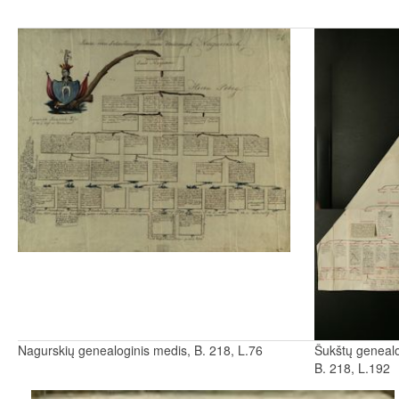
Nagurskių genealoginis medis, B. 218, L.76
Šukštų genealo
B. 218, L.192