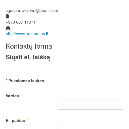
sgasparaviciene@gmail.com
Mobilusis telefonas
+370 687 11371
Svetainė
http://www.archeonas.lt
Kontaktų forma
Siųsti el. laišką
*
Privalomas laukas
Vardas
*
El. paštas
*