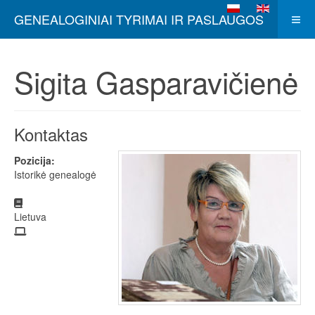
Pasirinkite savo kalb
GENEALOGINIAI TYRIMAI IR PASLAUGOS
Sigita Gasparavičienė
Kontaktas
Pozicija:
Istorikė genealogė
Adresas
Lietuva
Faksas