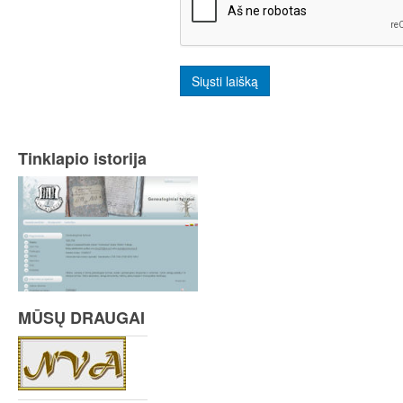
Siųsti laišką
Tinklapio istorija
MŪSŲ DRAUGAI